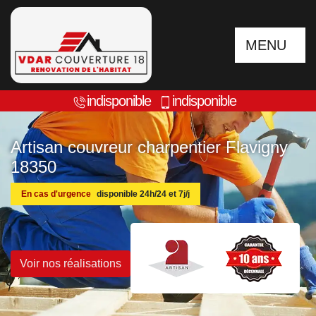
MENU
indisponible
indisponible
Artisan couvreur charpentier Flavigny
18350
En cas d'urgence
disponible 24h/24 et 7j/j
Voir nos réalisations