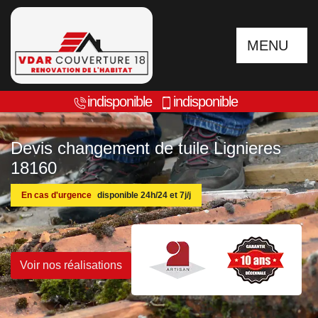
MENU
indisponible
indisponible
Devis changement de tuile Lignieres
18160
En cas d'urgence
disponible 24h/24 et 7j/j
Voir nos réalisations