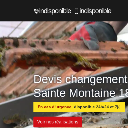
indisponible
indisponible
Devis changement 
Sainte Montaine 1
En cas d'urgence
disponible 24h/24 et 7j/j
Voir nos réalisations