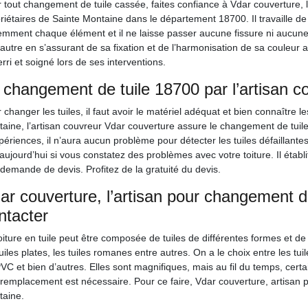
 tout changement de tuile cassée, faites confiance à Vdar couverture, 
riétaires de Sainte Montaine dans le département 18700. Il travaille de
emment chaque élément et il ne laisse passer aucune fissure ni aucune c
autre en s’assurant de sa fixation et de l’harmonisation de sa couleur
rri et soigné lors de ses interventions.
 changement de tuile 18700 par l’artisan c
 changer les tuiles, il faut avoir le matériel adéquat et bien connaître le
aine, l’artisan couvreur Vdar couverture assure le changement de tui
périences, il n’aura aucun problème pour détecter les tuiles défaillant
aujourd’hui si vous constatez des problèmes avec votre toiture. Il étab
demande de devis. Profitez de la gratuité du devis.
ar couverture, l’artisan pour changement d
ntacter
oiture en tuile peut être composée de tuiles de différentes formes et de
tuiles plates, les tuiles romanes entre autres. On a le choix entre les tuile
VC et bien d’autres. Elles sont magnifiques, mais au fil du temps, ce
 remplacement est nécessaire. Pour ce faire, Vdar couverture, artisan 
aine.