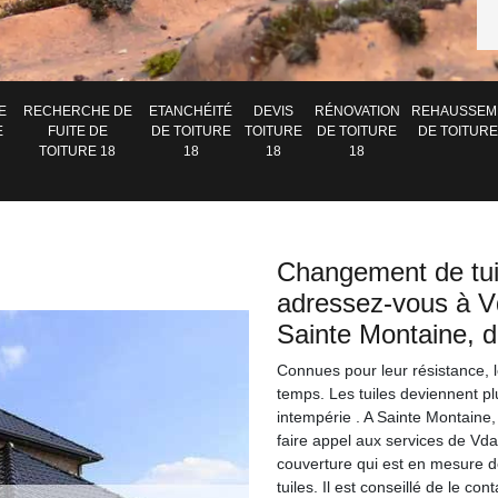
E
RECHERCHE DE
ETANCHÉITÉ
DEVIS
RÉNOVATION
REHAUSSEM
E
FUITE DE
DE TOITURE
TOITURE
DE TOITURE
DE TOITURE
TOITURE 18
18
18
18
Changement de tui
adressez-vous à V
Sainte Montaine, d
Connues pour leur résistance, 
temps. Les tuiles deviennent pl
intempérie . A Sainte Montaine,
faire appel aux services de Vda
couverture qui est en mesure 
tuiles. Il est conseillé de le c