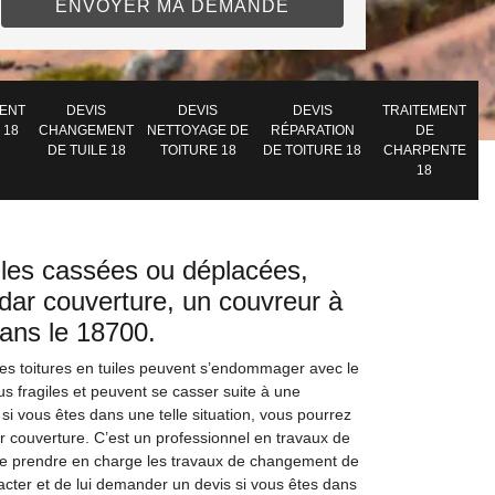
ENT
DEVIS
DEVIS
DEVIS
TRAITEMENT
 18
CHANGEMENT
NETTOYAGE DE
RÉPARATION
DE
DE TUILE 18
TOITURE 18
DE TOITURE 18
CHARPENTE
18
les cassées ou déplacées,
dar couverture, un couvreur à
ans le 18700.
les toitures en tuiles peuvent s’endommager avec le
us fragiles et peuvent se casser suite à une
 si vous êtes dans une telle situation, vous pourrez
r couverture. C’est un professionnel en travaux de
de prendre en charge les travaux de changement de
ontacter et de lui demander un devis si vous êtes dans