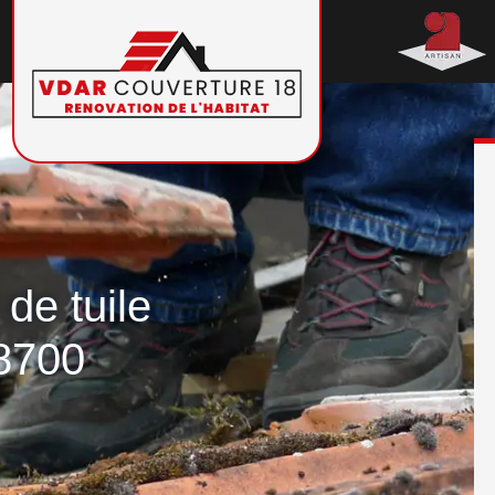
de tuile
8700