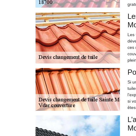
grat
Le
Mo
Les 
déve
ces 
couv
plei
Po
Si u
tuil
l’ex
si v
êtes
L’
Mo