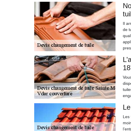
No
tu
Il a
de t
qual
appl
pres
L’
18
Vous
disp
tuil
enga
Le
Les 
moin
l’en