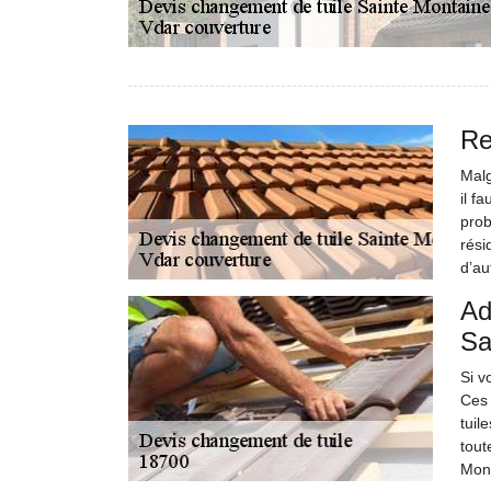
Re
Malg
il f
prob
rési
d’au
Ad
Sa
Si v
Ces 
tuil
tout
Mont