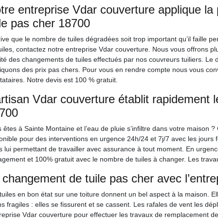
tre entreprise Vdar couverture applique la
ile pas cher 18700
rrive que le nombre de tuiles dégradées soit trop important qu’il faille 
uiles, contactez notre entreprise Vdar couverture. Nous vous offrons pl
ité des changements de tuiles effectués par nos couvreurs tuiliers. Le
iquons des prix pas chers. Pour vous en rendre compte nous vous conv
tataires. Notre devis est 100 % gratuit.
artisan Vdar couverture établit rapidement 
700
 êtes à Sainte Montaine et l’eau de pluie s’infiltre dans votre maison ?
onible pour des interventions en urgence 24h/24 et 7j/7 avec les jours 
es lui permettant de travailler avec assurance à tout moment. En urgence
gement et 100% gratuit avec le nombre de tuiles à changer. Les travau
 changement de tuile pas cher avec l’entre
tuiles en bon état sur une toiture donnent un bel aspect à la maison. El
s fragiles : elles se fissurent et se cassent. Les rafales de vent les dé
treprise Vdar couverture pour effectuer les travaux de remplacement de