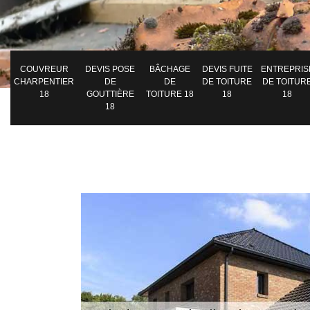
COUVREUR
DEVIS POSE
BÂCHAGE
DEVIS FUITE
ENTREPRIS
CHARPENTIER
DE
DE
DE TOITURE
DE TOITUR
18
GOUTTIÈRE
TOITURE 18
18
18
18