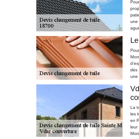
Pour
prop
pati
une 
ague
Le
Pour
Mont
d’ex
dès 
une 
Vd
co
La t
les 
en P
leur
Mont