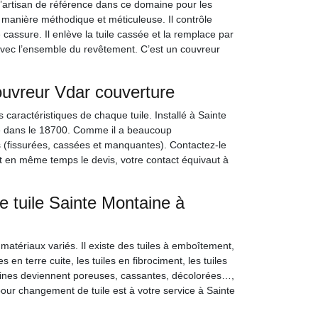
l’artisan de référence dans ce domaine pour les
 manière méthodique et méticuleuse. Il contrôle
assure. Il enlève la tuile cassée et la remplace par
 avec l’ensemble du revêtement. C’est un couvreur
ouvreur Vdar couverture
s caractéristiques de chaque tuile. Installé à Sainte
le dans le 18700. Comme il a beaucoup
es (fissurées, cassées et manquantes). Contactez-le
lit en même temps le devis, votre contact équivaut à
e tuile Sainte Montaine à
 matériaux variés. Il existe des tuiles à emboîtement,
s en terre cuite, les tuiles en fibrociment, les tuiles
rtaines deviennent poreuses, cassantes, décolorées…,
pour changement de tuile est à votre service à Sainte