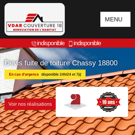
MENU
indisponible
indisponible
Devis fuite de toiture Chassy 18800
En cas d'urgence
disponible 24h/24 et 7j/j
Voir nos réalisations