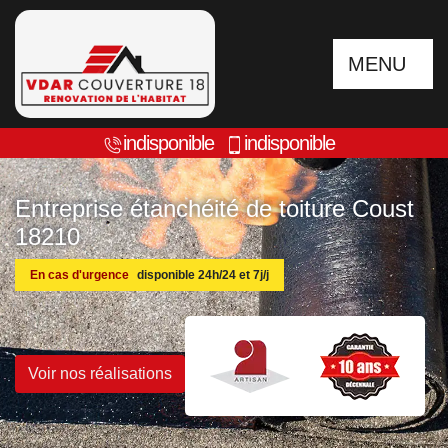
MENU
indisponible
indisponible
Entreprise étanchéité de toiture Coust
18210
En cas d'urgence
disponible 24h/24 et 7j/j
Voir nos réalisations