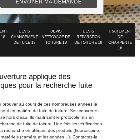
ENT
DEVIS
DEVIS
DEVIS
TRAITEMENT
 18
CHANGEMENT
NETTOYAGE DE
RÉPARATION
DE
DE TUILE 18
TOITURE 18
DE TOITURE 18
CHARPENTE
18
uverture applique des
iques pour la recherche fuite
pu prouver au cours de ces nombreuses années la
ent en matière de fuite de toiture. Ses couvreurs
ise hors d’eau. Ils maîtrisent le protocole mis en
cherche de fuite de toiture. Une fois les vérifications
 la recherche en utilisant des produits (fluorescéine,
 matériels (caméra et les sondes…). Contactez-la