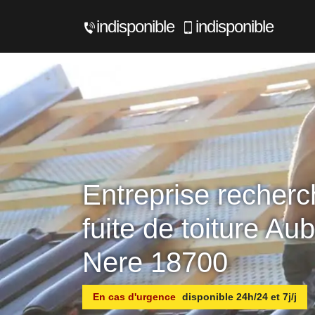
indisponible
indisponible
Entreprise recher
fuite de toiture Au
Nere 18700
En cas d'urgence
disponible 24h/24 et 7j/j