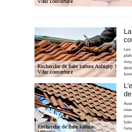
La
co
Les 
plaf
moye
dest
fumi
L’
de
Avan
nive
pour
fuit
l’em