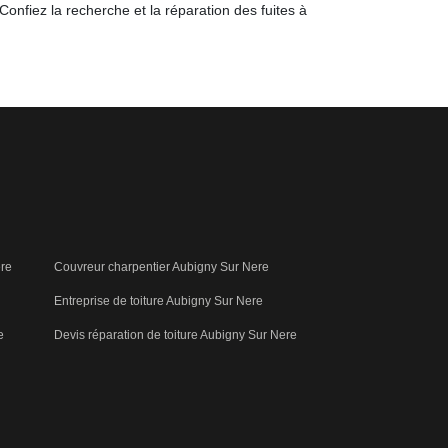
Confiez la recherche et la réparation des fuites à
ere
Couvreur charpentier Aubigny Sur Nere
Entreprise de toiture Aubigny Sur Nere
e
Devis réparation de toiture Aubigny Sur Nere