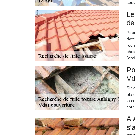
couv
Le
de
Pour
dote
rech
choi
(end
Po
Vd
Si v
plaf
la c
couv
A 
s’