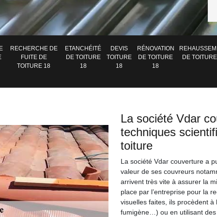
E
RECHERCHE DE
ETANCHÉITÉ
DEVIS
RÉNOVATION
REHAUSSEM
E
FUITE DE
DE TOITURE
TOITURE
DE TOITURE
DE TOITURE
TOITURE 18
18
18
18
La société Vdar co
techniques scientif
toiture
La société Vdar couverture a 
valeur de ses couvreurs notamm
arrivent très vite à assurer la m
place par l’entreprise pour la re
visuelles faites, ils procèdent à
fumigène…) ou en utilisant des