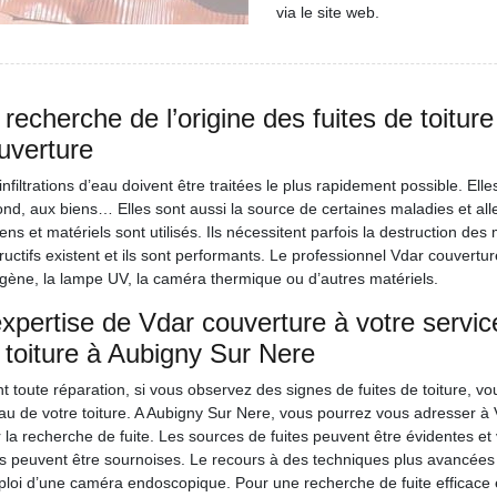
via le site web.
 recherche de l’origine des fuites de toitur
uverture
infiltrations d’eau doivent être traitées le plus rapidement possible. E
ond, aux biens… Elles sont aussi la source de certaines maladies et aller
ns et matériels sont utilisés. Ils nécessitent parfois la destruction de
ructifs existent et ils sont performants. Le professionnel Vdar couvertur
gène, la lampe UV, la caméra thermique ou d’autres matériels.
expertise de Vdar couverture à votre servic
 toiture à Aubigny Sur Nere
t toute réparation, si vous observez des signes de fuites de toiture, vou
au de votre toiture. A Aubigny Sur Nere, vous pourrez vous adresser à
 la recherche de fuite. Les sources de fuites peuvent être évidentes et 
es peuvent être sournoises. Le recours à des techniques plus avancées 
ploi d’une caméra endoscopique. Pour une recherche de fuite efficace e