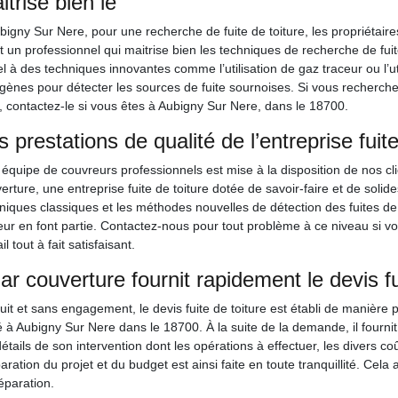
itrise bien le
bigny Sur Nere, pour une recherche de fuite de toiture, les propriétair
t un professionnel qui maitrise bien les techniques de recherche de fuites 
l à des techniques innovantes comme l’utilisation de gaz traceur ou l’uti
gènes pour détecter les sources de fuite sournoises. Si vous recherch
e, contactez-le si vous êtes à Aubigny Sur Nere, dans le 18700.
s prestations de qualité de l’entreprise fuit
équipe de couvreurs professionnels est mise à la disposition de nos c
erture, une entreprise fuite de toiture dotée de savoir-faire et de sol
niques classiques et les méthodes nouvelles de détection des fuites de to
eur en font partie. Contactez-nous pour tout problème à ce niveau si v
il tout à fait satisfaisant.
ar couverture fournit rapidement le devis f
uit et sans engagement, le devis fuite de toiture est établi de manière
 à Aubigny Sur Nere dans le 18700. À la suite de la demande, il fourni
détails de son intervention dont les opérations à effectuer, les divers co
aration du projet et du budget est ainsi faite en toute tranquillité. Cela
éparation.