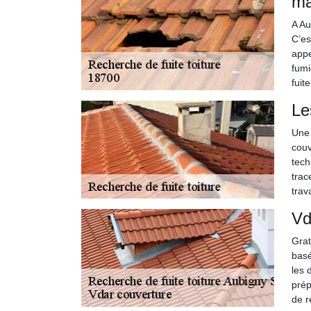
ma
A Au
C’es
appe
fumi
fuit
Le
Une 
couv
tech
trac
trava
Vd
Grat
basé
les 
prép
de r