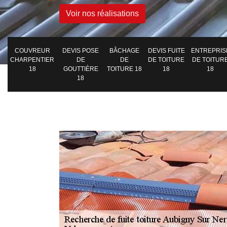
Voir nos réalisations
COUVREUR
DEVIS POSE
BÂCHAGE
DEVIS FUITE
ENTREPRIS
CHARPENTIER
DE
DE
DE TOITURE
DE TOITUR
18
GOUTTIÈRE
TOITURE 18
18
18
18