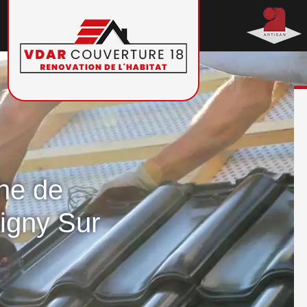
che de
bigny Sur