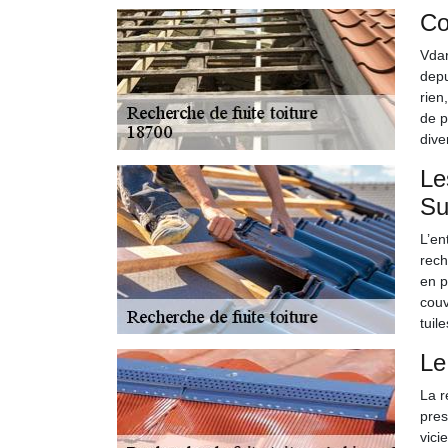
Co
Vdar
depu
rien
de p
dive
Le
Su
L’en
rech
en p
couv
tuil
Le
La r
pres
vici