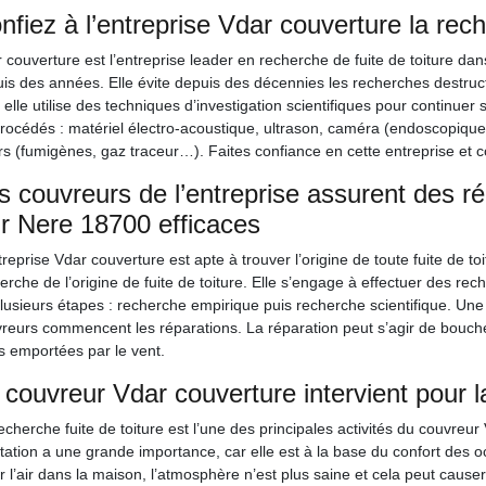
nfiez à l’entreprise Vdar couverture la rech
 couverture est l’entreprise leader en recherche de fuite de toiture dan
is des années. Elle évite depuis des décennies les recherches destruct
, elle utilise des techniques d’investigation scientifiques pour continue
rocédés : matériel électro-acoustique, ultrason, caméra (endoscopique
rs (fumigènes, gaz traceur…). Faites confiance en cette entreprise et c
s couvreurs de l’entreprise assurent des ré
r Nere 18700 efficaces
treprise Vdar couverture est apte à trouver l’origine de toute fuite de t
erche de l’origine de fuite de toiture. Elle s’engage à effectuer des rec
lusieurs étapes : recherche empirique puis recherche scientifique. Une foi
reurs commencent les réparations. La réparation peut s’agir de bouche
es emportées par le vent.
 couvreur Vdar couverture intervient pour la
echerche fuite de toiture est l’une des principales activités du couvreu
tation a une grande importance, car elle est à la base du confort des o
er l’air dans la maison, l’atmosphère n’est plus saine et cela peut causer