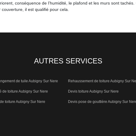
riorent, conséquence de l’humidité, le plafond et les murs sont tachés. 
 couverture, il est qualifié pour cela.
AUTRES SERVICES
ngement de tuile Aubigny Sur Nere
Rehaussement de toiture Aubigny Sur N
é de toiture Aubigny Sur Nere
Devis toiture Aubigny Sur Nere
e toiture Aubigny Sur Nere
Devis pose de gouttière Aubigny Sur Ner