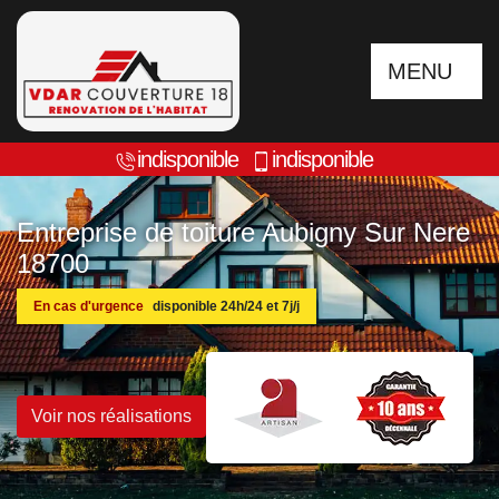
MENU
indisponible
indisponible
Entreprise de toiture Aubigny Sur Nere
18700
En cas d'urgence
disponible 24h/24 et 7j/j
Voir nos réalisations