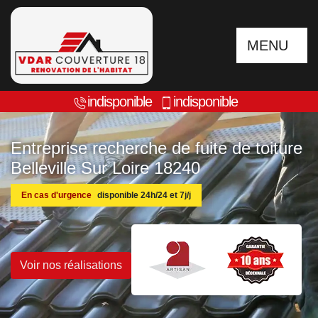
MENU
indisponible
indisponible
Entreprise recherche de fuite de toiture
Belleville Sur Loire 18240
En cas d'urgence
disponible 24h/24 et 7j/j
Voir nos réalisations